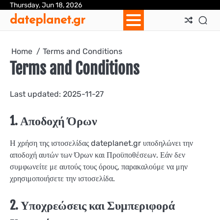
Skip
Thursday, Jun 18, 2026
Ab
Con
Coo
Pri
Sit
Te
dateplanet.gr
to
Us
Us
Pol
Pol
an
content
Con
Home
Terms and Conditions
Terms and Conditions
Last updated: 2025-11-27
1. Αποδοχή Όρων
Η χρήση της ιστοσελίδας dateplanet.gr υποδηλώνει την
αποδοχή αυτών των Όρων και Προϋποθέσεων. Εάν δεν
συμφωνείτε με αυτούς τους όρους, παρακαλούμε να μην
χρησιμοποιήσετε την ιστοσελίδα.
2. Υποχρεώσεις και Συμπεριφορά