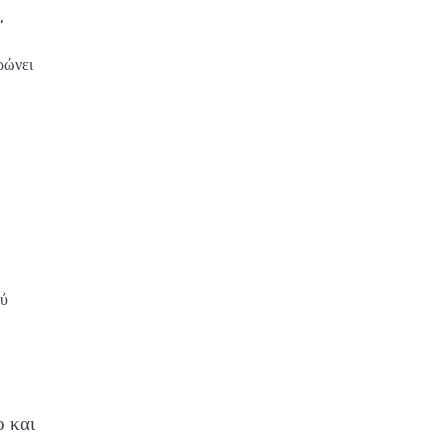
,
ρώνει
ξύ
ο και