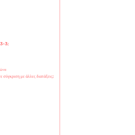
-3-3;
γώνα
ε σύγκριση με άλλες διατάξεις;