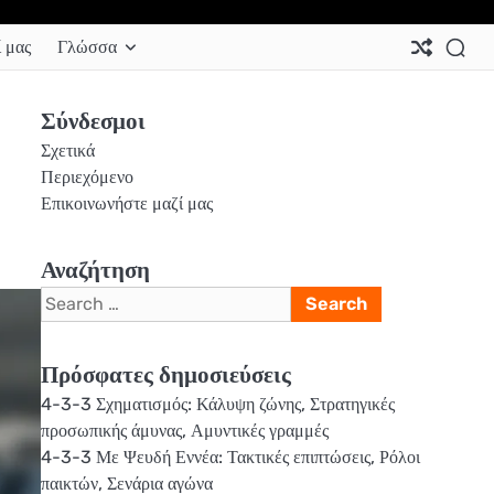
Ab
Co
Co
Pri
Si
Te
 μας
Γλώσσα
Us
Us
Pol
Pol
an
Con
Σύνδεσμοι
Σχετικά
Περιεχόμενο
Επικοινωνήστε μαζί μας
Αναζήτηση
Search
for:
Πρόσφατες δημοσιεύσεις
4-3-3 Σχηματισμός: Κάλυψη ζώνης, Στρατηγικές
προσωπικής άμυνας, Αμυντικές γραμμές
4-3-3 Με Ψευδή Εννέα: Τακτικές επιπτώσεις, Ρόλοι
παικτών, Σενάρια αγώνα