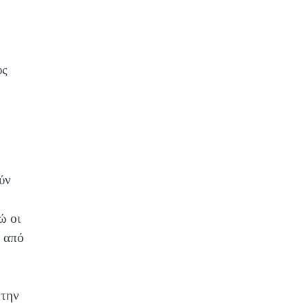
υς
ύν
ώ οι
ι από
 την