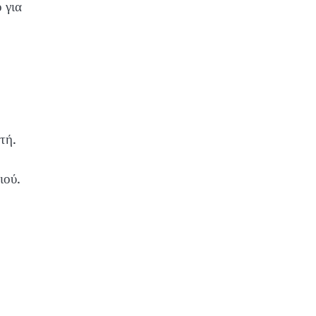
 για
τή.
ιού.