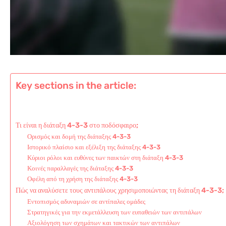
Key sections in the article:
Τι είναι η διάταξη 4-3-3 στο ποδόσφαιρο;
Ορισμός και δομή της διάταξης 4-3-3
Ιστορικό πλαίσιο και εξέλιξη της διάταξης 4-3-3
Κύριοι ρόλοι και ευθύνες των παικτών στη διάταξη 4-3-3
Κοινές παραλλαγές της διάταξης 4-3-3
Οφέλη από τη χρήση της διάταξης 4-3-3
Πώς να αναλύσετε τους αντιπάλους χρησιμοποιώντας τη διάταξη 4-3-3;
Εντοπισμός αδυναμιών σε αντίπαλες ομάδες
Στρατηγικές για την εκμετάλλευση των ευπαθειών των αντιπάλων
Αξιολόγηση των σχημάτων και τακτικών των αντιπάλων