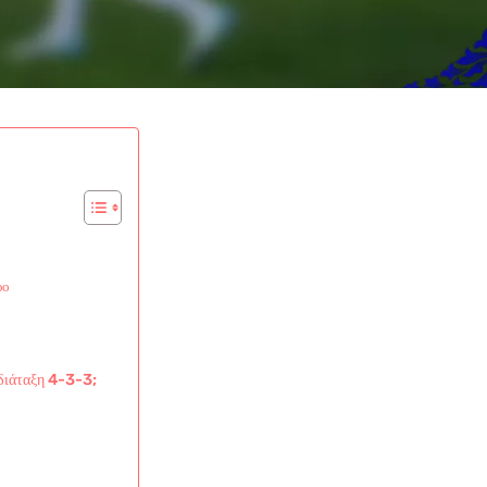
ρο
 διάταξη 4-3-3;