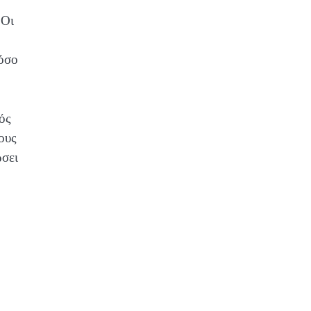
 Οι
 όσο
ός
ους
ώσει