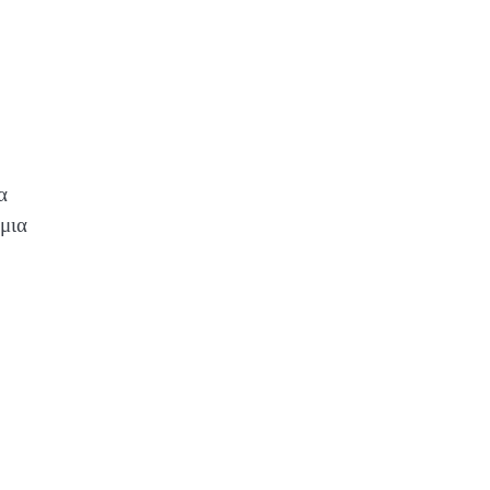
α
μια