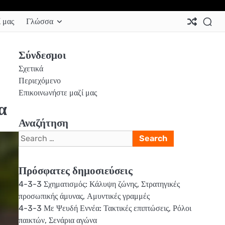
Ab
Co
Co
Pri
Si
Te
 μας
Γλώσσα
Us
Us
Pol
Pol
an
Con
Σύνδεσμοι
Σχετικά
Περιεχόμενο
Επικοινωνήστε μαζί μας
α
Αναζήτηση
Search
for:
Πρόσφατες δημοσιεύσεις
4-3-3 Σχηματισμός: Κάλυψη ζώνης, Στρατηγικές
προσωπικής άμυνας, Αμυντικές γραμμές
4-3-3 Με Ψευδή Εννέα: Τακτικές επιπτώσεις, Ρόλοι
παικτών, Σενάρια αγώνα