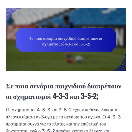
Σε ποια σενάρια παιχνιδιού διαπρέπουν
οι σχηματισμοί 4-3-3 και 3-5-2;
Οι σχηματισμοί 4-3-3 και 3-5-2 έχουν καθένας διακριτά
πλεονεκτήματα ανάλογα με το σενάριο του αγώνα. Ο 4-3-3
προτιμάται συχνά για το πλάτος και την επιθετική του
δυνατότητα, ενώ ο 3-5-2 παρέχει κεντρικό έλεγχο και