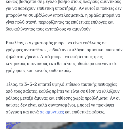
καθώς βασίζεται σε μεγάλο βαθμό στους πλάγιους αμυντικούς
για να παρέχουν επιθετική υποστήριξη. Αν αυτοί οι παίκτες δεν
μπορούν να συμβάλλουν αποτελεσματικά, η ομάδα μπορεί να
γίνει πολύ στενή, περιορίζοντας τις επιθετικές επιλογές και
διευκολύνοντας τους αντιπάλους να αμυνθούν.
Επιπλέον, ο σχηματισμός μπορεί να είναι ευάλωτος σε
γρήγορες αντεπιθέσεις, ειδικά αν οι πλάγιοι αμυντικοί πιαστούν
ψηλά στο γήπεδο. Αυτό μπορεί να αφήσει τους τρεις
κεντρικούς αμυντικούς εκτεθειμένους, ιδιαίτερα απέναντι σε
γρήγορους και ικανούς επιθετικούς.
Τέλος, το 3-5-2 απαιτεί υψηλό επίπεδο τακτικής πειθαρχίας
από τους παίκτες, καθώς πρέπει να είναι σε θέση να αλλάζουν
ρόλους μεταξύ άμυνας και επίθεσης χωρίς προβλήματα. Αν οι
παίκτες δεν είναι καλά συντονισμένοι, μπορεί να προκύψει
σύγχυση και κενά
σε αμυντικές
και επιθετικές φάσεις.