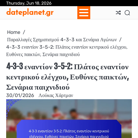
Skip
Thursday, Jun 18, 2026
Ab
Con
Coo
Pri
Sit
Te
dateplanet.gr
to
Us
Us
Pol
Pol
an
content
Con
Home
Παραλλαγές Σχηματισμού 4-3-3 και Σενάρια Αγώνων
4-3-3 εναντίον 3-5-2: Πλάτος εναντίον κεντρικού ελέγχου,
Ευθύνες παικτών, Σενάρια παιχνιδιού
4-3-3 εναντίον 3-5-2: Πλάτος εναντίον
κεντρικού ελέγχου, Ευθύνες παικτών,
Σενάρια παιχνιδιού
30/01/2026
Λούκας Χάρτμαν