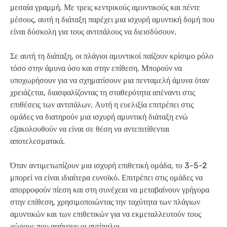
μεσαία γραμμή. Με τρεις κεντρικούς αμυντικούς και πέντε
μέσους, αυτή η διάταξη παρέχει μια ισχυρή αμυντική δομή που
είναι δύσκολη για τους αντιπάλους να διεισδύσουν.
Σε αυτή τη διάταξη, οι πλάγιοι αμυντικοί παίζουν κρίσιμο ρόλο
τόσο στην άμυνα όσο και στην επίθεση. Μπορούν να
υποχωρήσουν για να σχηματίσουν μια πενταμελή άμυνα όταν
χρειάζεται, διασφαλίζοντας τη σταθερότητα απέναντι στις
επιθέσεις των αντιπάλων. Αυτή η ευελιξία επιτρέπει στις
ομάδες να διατηρούν μια ισχυρή αμυντική διάταξη ενώ
εξακολουθούν να είναι σε θέση να αντεπιτίθενται
αποτελεσματικά.
Όταν αντιμετωπίζουν μια ισχυρή επιθετική ομάδα, το 3-5-2
μπορεί να είναι ιδιαίτερα ευνοϊκό. Επιτρέπει στις ομάδες να
απορροφούν πίεση και στη συνέχεια να μεταβαίνουν γρήγορα
στην επίθεση, χρησιμοποιώντας την ταχύτητα των πλάγιων
αμυντικών και των επιθετικών για να εκμεταλλευτούν τους
χώρους που αφήνουν οι αντίπαλοι.