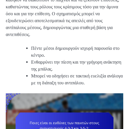
καθιστώντας τους ρόλους τους κρίσιμους τόσο για την άμυνα
όσο και για την επίθεση. Ο σχηματισμός μπορεί να
εξουδετερώσει αποτελεσματικά τις απειλές από τους
αντίπαλους μέσους, δημιουργώντας μια σταθερή βάση για
αντεπιθέσεις.
Πέντε μέσοι δημιουργούν ισχυρή παρουσία στο
κέντρο.
Ενθαρρύνει την πίεση και την γρήγορη ανάκτηση
της μπάλας.
Μπορεί να οδηγήσει σε τακτική ευελιξία ανάλογα
με τη διάταξη του αντιπάλου.