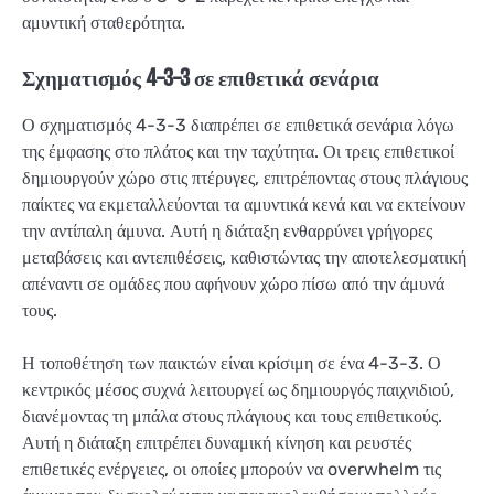
αμυντική σταθερότητα.
Σχηματισμός 4-3-3 σε επιθετικά σενάρια
Ο σχηματισμός 4-3-3 διαπρέπει σε επιθετικά σενάρια λόγω
της έμφασης στο πλάτος και την ταχύτητα. Οι τρεις επιθετικοί
δημιουργούν χώρο στις πτέρυγες, επιτρέποντας στους πλάγιους
παίκτες να εκμεταλλεύονται τα αμυντικά κενά και να εκτείνουν
την αντίπαλη άμυνα. Αυτή η διάταξη ενθαρρύνει γρήγορες
μεταβάσεις και αντεπιθέσεις, καθιστώντας την αποτελεσματική
απέναντι σε ομάδες που αφήνουν χώρο πίσω από την άμυνά
τους.
Η τοποθέτηση των παικτών είναι κρίσιμη σε ένα 4-3-3. Ο
κεντρικός μέσος συχνά λειτουργεί ως δημιουργός παιχνιδιού,
διανέμοντας τη μπάλα στους πλάγιους και τους επιθετικούς.
Αυτή η διάταξη επιτρέπει δυναμική κίνηση και ρευστές
επιθετικές ενέργειες, οι οποίες μπορούν να overwhelm τις