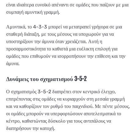
είναι ιδιαίτερα ευνοϊκό απέναντι σε ομάδες που παίζουν με μια
συμπαγή αμυντική γραμμή.
Αμυντικά, το 4-3-3 μπορεί να μετατραπεί γρήγορα σε μια
σταθερή διάταξη, με τους μέσους να υποχωρούν για να
υποστηρίξουν την άμυνα όταν χρειάζεται. Αυτή η
προσαρμοστικότητα το καθιστά μια ευέλικτη επιλογή για
ομάδες που επιθυμούν να ισορροπήσουν την επίθεση και την
άμυνα.
Δυνάμεις του σχηματισμού 3-5-2
Ο σχηματισμός 3-5-2 διαπρέπει στον κεντρικό έλεγχο,
επιτρέποντας στις ομάδες να κυριαρχούν στη μεσαία γραμμή
και να καθορίζουν τον ρυθμό του παιχνιδιού. Με πέντε μέσους,
οι ομάδες μπορούν να υπερφορτώσουν αποτελεσματικά το
κέντρο, καθιστώντας δύσκολο για τους αντιπάλους να
διατηρήσουν την κατοχή.