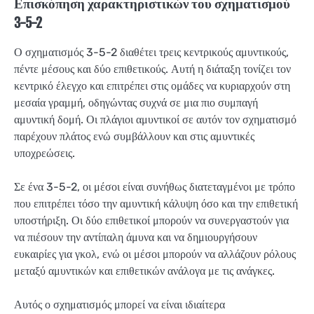
Επισκόπηση χαρακτηριστικών του σχηματισμού
3-5-2
Ο σχηματισμός 3-5-2 διαθέτει τρεις κεντρικούς αμυντικούς,
πέντε μέσους και δύο επιθετικούς. Αυτή η διάταξη τονίζει τον
κεντρικό έλεγχο και επιτρέπει στις ομάδες να κυριαρχούν στη
μεσαία γραμμή, οδηγώντας συχνά σε μια πιο συμπαγή
αμυντική δομή. Οι πλάγιοι αμυντικοί σε αυτόν τον σχηματισμό
παρέχουν πλάτος ενώ συμβάλλουν και στις αμυντικές
υποχρεώσεις.
Σε ένα 3-5-2, οι μέσοι είναι συνήθως διατεταγμένοι με τρόπο
που επιτρέπει τόσο την αμυντική κάλυψη όσο και την επιθετική
υποστήριξη. Οι δύο επιθετικοί μπορούν να συνεργαστούν για
να πιέσουν την αντίπαλη άμυνα και να δημιουργήσουν
ευκαιρίες για γκολ, ενώ οι μέσοι μπορούν να αλλάζουν ρόλους
μεταξύ αμυντικών και επιθετικών ανάλογα με τις ανάγκες.
Αυτός ο σχηματισμός μπορεί να είναι ιδιαίτερα