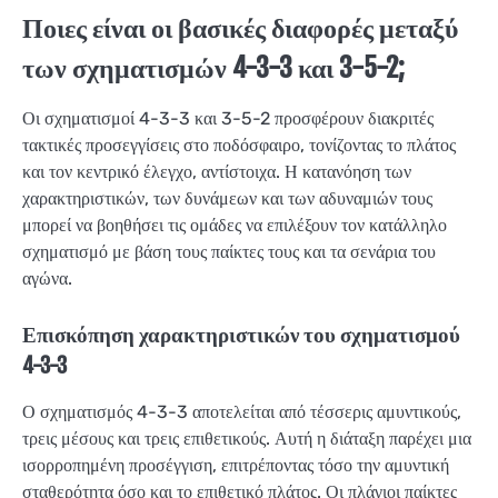
Ποιες είναι οι βασικές διαφορές μεταξύ
των σχηματισμών 4-3-3 και 3-5-2;
Οι σχηματισμοί 4-3-3 και 3-5-2 προσφέρουν διακριτές
τακτικές προσεγγίσεις στο ποδόσφαιρο, τονίζοντας το πλάτος
και τον κεντρικό έλεγχο, αντίστοιχα. Η κατανόηση των
χαρακτηριστικών, των δυνάμεων και των αδυναμιών τους
μπορεί να βοηθήσει τις ομάδες να επιλέξουν τον κατάλληλο
σχηματισμό με βάση τους παίκτες τους και τα σενάρια του
αγώνα.
Επισκόπηση χαρακτηριστικών του σχηματισμού
4-3-3
Ο σχηματισμός 4-3-3 αποτελείται από τέσσερις αμυντικούς,
τρεις μέσους και τρεις επιθετικούς. Αυτή η διάταξη παρέχει μια
ισορροπημένη προσέγγιση, επιτρέποντας τόσο την αμυντική
σταθερότητα όσο και το επιθετικό πλάτος. Οι πλάγιοι παίκτες