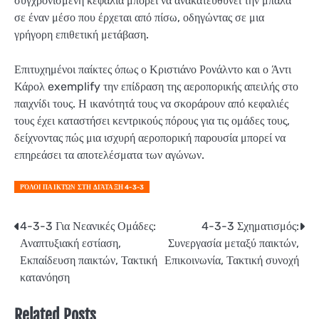
συγχρονισμένη κεφαλιά μπορεί να ανακατευθύνει την μπάλα
σε έναν μέσο που έρχεται από πίσω, οδηγώντας σε μια
γρήγορη επιθετική μετάβαση.
Επιτυχημένοι παίκτες όπως ο Κριστιάνο Ρονάλντο και ο Άντι
Κάρολ exemplify την επίδραση της αεροπορικής απειλής στο
παιχνίδι τους. Η ικανότητά τους να σκοράρουν από κεφαλιές
τους έχει καταστήσει κεντρικούς πόρους για τις ομάδες τους,
δείχνοντας πώς μια ισχυρή αεροπορική παρουσία μπορεί να
επηρεάσει τα αποτελέσματα των αγώνων.
ΡΌΛΟΙ ΠΑΙΚΤΏΝ ΣΤΗ ΔΙΆΤΑΞΗ 4-3-3
Post
4-3-3 Για Νεανικές Ομάδες:
4-3-3 Σχηματισμός:
Αναπτυξιακή εστίαση,
Συνεργασία μεταξύ παικτών,
navigation
Εκπαίδευση παικτών, Τακτική
Επικοινωνία, Τακτική συνοχή
κατανόηση
Related Posts