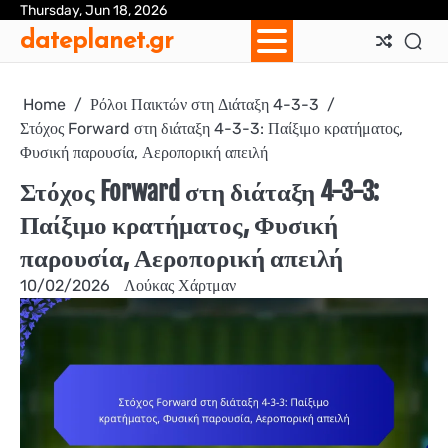
Skip
Thursday, Jun 18, 2026
Ab
Con
Coo
Pri
Sit
Te
dateplanet.gr
to
Us
Us
Pol
Pol
an
content
Con
Home
Ρόλοι Παικτών στη Διάταξη 4-3-3
Στόχος Forward στη διάταξη 4-3-3: Παίξιμο κρατήματος,
Φυσική παρουσία, Αεροπορική απειλή
Στόχος Forward στη διάταξη 4-3-3:
Παίξιμο κρατήματος, Φυσική
παρουσία, Αεροπορική απειλή
10/02/2026
Λούκας Χάρτμαν