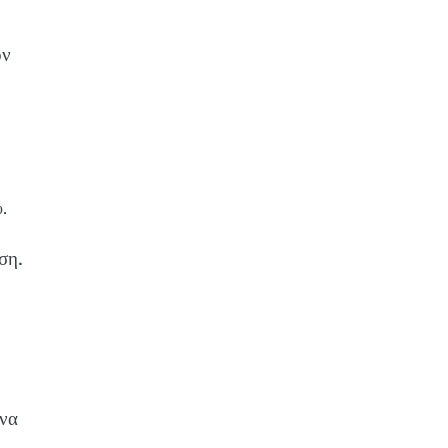
ον
υ.
ση.
 να