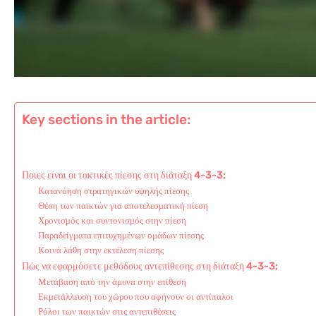
Key sections in the article:
Ποιες είναι οι τακτικές πίεσης στη διάταξη 4-3-3;
Κατανόηση στρατηγικών υψηλής πίεσης
Θέση των παικτών για αποτελεσματική πίεση
Χρονισμός και συντονισμός στην πίεση
Παραδείγματα επιτυχημένων ομάδων πίεσης
Κοινά λάθη στην εκτέλεση πίεσης
Πώς να εφαρμόσετε μεθόδους αντεπίθεσης στη διάταξη 4-3-3;
Μετάβαση από την άμυνα στην επίθεση
Εκμετάλλευση του χώρου που αφήνουν οι αντίπαλοι
Ρόλοι των παικτών στις αντεπιθέσεις