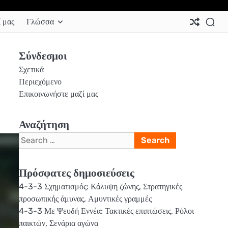
Ab
Co
Co
Pri
Si
Te
 μας
Γλώσσα
Us
Us
Pol
Pol
an
Con
Σύνδεσμοι
Σχετικά
Περιεχόμενο
Επικοινωνήστε μαζί μας
Αναζήτηση
Search
for:
Πρόσφατες δημοσιεύσεις
4-3-3 Σχηματισμός: Κάλυψη ζώνης, Στρατηγικές
προσωπικής άμυνας, Αμυντικές γραμμές
4-3-3 Με Ψευδή Εννέα: Τακτικές επιπτώσεις, Ρόλοι
παικτών, Σενάρια αγώνα