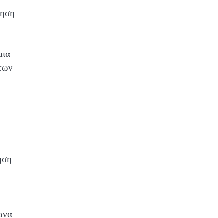
όηση
μια
άτων
.
ηση
ώνα