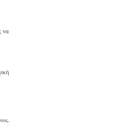
ς να
γική
σους.