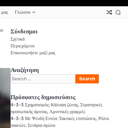
Ab
Co
Co
Pri
Si
Te
 μας
Γλώσσα
Us
Us
Pol
Pol
an
Con
οι
Σύνδεσμοι
Σχετικά
Περιεχόμενο
Επικοινωνήστε μαζί μας
Αναζήτηση
Search
for:
Πρόσφατες δημοσιεύσεις
4-3-3 Σχηματισμός: Κάλυψη ζώνης, Στρατηγικές
προσωπικής άμυνας, Αμυντικές γραμμές
4-3-3 Με Ψευδή Εννέα: Τακτικές επιπτώσεις, Ρόλοι
παικτών, Σενάρια αγώνα