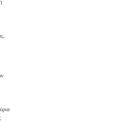
η
ς,
υν
ύρια
ς