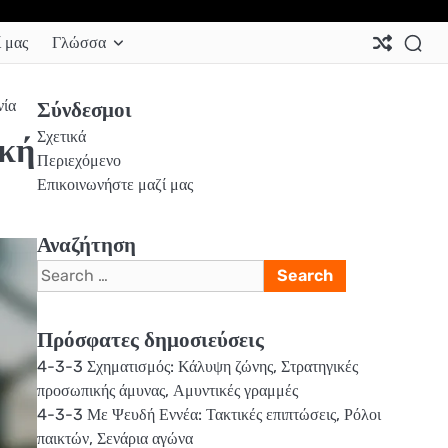
Ab
Co
Co
Pri
Si
Te
 μας
Γλώσσα
Us
Us
Pol
Pol
an
Con
νία
Σύνδεσμοι
Σχετικά
ική
Περιεχόμενο
Επικοινωνήστε μαζί μας
Αναζήτηση
Search
for:
Πρόσφατες δημοσιεύσεις
4-3-3 Σχηματισμός: Κάλυψη ζώνης, Στρατηγικές
προσωπικής άμυνας, Αμυντικές γραμμές
4-3-3 Με Ψευδή Εννέα: Τακτικές επιπτώσεις, Ρόλοι
παικτών, Σενάρια αγώνα