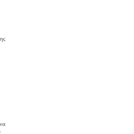
σης
 να
ς