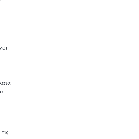
λοι
 κατά
να
 τις